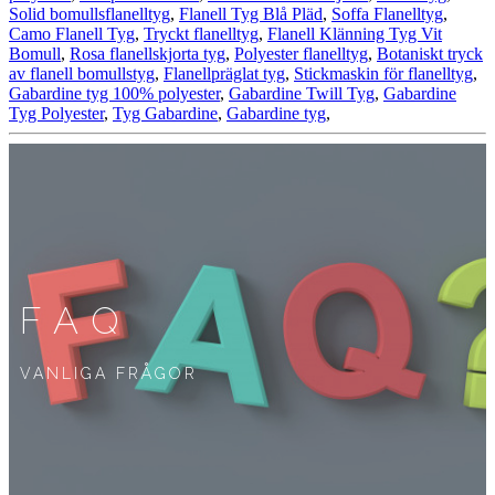
Solid bomullsflanelltyg
,
Flanell Tyg Blå Pläd
,
Soffa Flanelltyg
,
Camo Flanell Tyg
,
Tryckt flanelltyg
,
Flanell Klänning Tyg Vit
Bomull
,
Rosa flanellskjorta tyg
,
Polyester flanelltyg
,
Botaniskt tryck
av flanell bomullstyg
,
Flanellpräglat tyg
,
Stickmaskin för flanelltyg
,
Gabardine tyg 100% polyester
,
Gabardine Twill Tyg
,
Gabardine
Tyg Polyester
,
Tyg Gabardine
,
Gabardine tyg
,
FAQ
VANLIGA FRÅGOR