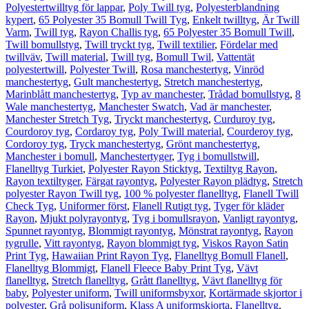
Polyestertwilltyg för lappar
,
Poly Twill tyg
,
Polyesterblandning
kypert
,
65 Polyester 35 Bomull Twill Tyg
,
Enkelt twilltyg
,
Är Twill
Varm
,
Twill tyg
,
Rayon Challis tyg
,
65 Polyester 35 Bomull Twill
,
Twill bomullstyg
,
Twill tryckt tyg
,
Twill textilier
,
Fördelar med
twillväv
,
Twill material
,
Twill tyg
,
Bomull Twil
,
Vattentät
polyestertwill
,
Polyester Twill
,
Rosa manchestertyg
,
Vinröd
manchestertyg
,
Gult manchestertyg
,
Stretch manchestertyg
,
Marinblått manchestertyg
,
Typ av manchester
,
Trådad bomullstyg
,
8
Wale manchestertyg
,
Manchester Swatch
,
Vad är manchester
,
Manchester Stretch Tyg
,
Tryckt manchestertyg
,
Curduroy tyg
,
Courdoroy tyg
,
Cordaroy tyg
,
Poly Twill material
,
Courderoy tyg
,
Cordoroy tyg
,
Tryck manchestertyg
,
Grönt manchestertyg
,
Manchester i bomull
,
Manchestertyger
,
Tyg i bomullstwill
,
Flanelltyg Turkiet
,
Polyester Rayon Sticktyg
,
Textiltyg Rayon
,
Rayon textiltyger
,
Färgat rayontyg
,
Polyester Rayon plädtyg
,
Stretch
polyester Rayon Twill tyg
,
100 % polyester flanelltyg
,
Flanell Twill
Check Tyg
,
Uniformer först
,
Flanell Rutigt tyg
,
Tyger för kläder
Rayon
,
Mjukt polyrayontyg
,
Tyg i bomullsrayon
,
Vanligt rayontyg
,
Spunnet rayontyg
,
Blommigt rayontyg
,
Mönstrat rayontyg
,
Rayon
tygrulle
,
Vitt rayontyg
,
Rayon blommigt tyg
,
Viskos Rayon Satin
Print Tyg
,
Hawaiian Print Rayon Tyg
,
Flanelltyg Bomull Flanell
,
Flanelltyg Blommigt
,
Flanell Fleece Baby Print Tyg
,
Vävt
flanelltyg
,
Stretch flanelltyg
,
Grått flanelltyg
,
Vävt flanelltyg för
baby
,
Polyester uniform
,
Twill uniformsbyxor
,
Kortärmade skjortor i
polyester
,
Grå polisuniform
,
Klass A uniformskjorta
,
Flanelltyg
,