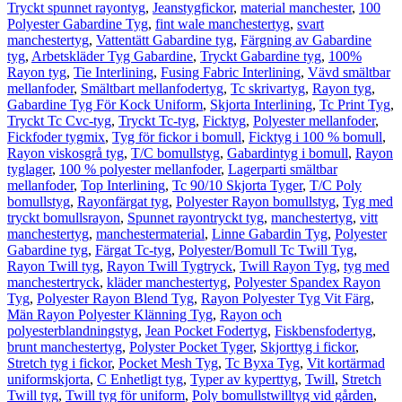
Tryckt spunnet rayontyg
,
Jeanstygfickor
,
material manchester
,
100
Polyester Gabardine Tyg
,
fint wale manchestertyg
,
svart
manchestertyg
,
Vattentätt Gabardine tyg
,
Färgning av Gabardine
tyg
,
Arbetskläder Tyg Gabardine
,
Tryckt Gabardine tyg
,
100%
Rayon tyg
,
Tie Interlining
,
Fusing Fabric Interlining
,
Vävd smältbar
mellanfoder
,
Smältbart mellanfodertyg
,
Tc skrivartyg
,
Rayon tyg
,
Gabardine Tyg För Kock Uniform
,
Skjorta Interlining
,
Tc Print Tyg
,
Tryckt Tc Cvc-tyg
,
Tryckt Tc-tyg
,
Ficktyg
,
Polyester mellanfoder
,
Fickfoder tygmix
,
Tyg för fickor i bomull
,
Ficktyg i 100 % bomull
,
Rayon viskosgrå tyg
,
T/C bomullstyg
,
Gabardintyg i bomull
,
Rayon
tyglager
,
100 % polyester mellanfoder
,
Lagerparti smältbar
mellanfoder
,
Top Interlining
,
Tc 90/10 Skjorta Tyger
,
T/C Poly
bomullstyg
,
Rayonfärgat tyg
,
Polyester Rayon bomullstyg
,
Tyg med
tryckt bomullsrayon
,
Spunnet rayontryckt tyg
,
manchestertyg
,
vitt
manchestertyg
,
manchestermaterial
,
Linne Gabardin Tyg
,
Polyester
Gabardine tyg
,
Färgat Tc-tyg
,
Polyester/Bomull Tc Twill Tyg
,
Rayon Twill tyg
,
Rayon Twill Tygtryck
,
Twill Rayon Tyg
,
tyg med
manchestertryck
,
kläder manchestertyg
,
Polyester Spandex Rayon
Tyg
,
Polyester Rayon Blend Tyg
,
Rayon Polyester Tyg Vit Färg
,
Män Rayon Polyester Klänning Tyg
,
Rayon och
polyesterblandningstyg
,
Jean Pocket Fodertyg
,
Fiskbensfodertyg
,
brunt manchestertyg
,
Polyster Pocket Tyger
,
Skjorttyg i fickor
,
Stretch tyg i fickor
,
Pocket Mesh Tyg
,
Tc Byxa Tyg
,
Vit kortärmad
uniformskjorta
,
C Enhetligt tyg
,
Typer av kyperttyg
,
Twill
,
Stretch
Twill tyg
,
Twill tyg för uniform
,
Poly bomullstwilltyg vid gården
,