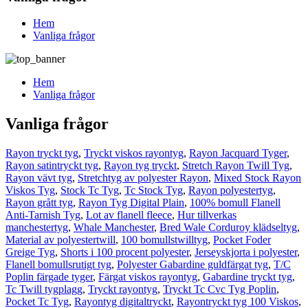
Hem
Vanliga frågor
Hem
Vanliga frågor
Vanliga frågor
Rayon tryckt tyg
,
Tryckt viskos rayontyg
,
Rayon Jacquard Tyger
,
Rayon satintryckt tyg
,
Rayon tyg tryckt
,
Stretch Rayon Twill Tyg
,
Rayon vävt tyg
,
Stretchtyg av polyester Rayon
,
Mixed Stock Rayon
Viskos Tyg
,
Stock Tc Tyg
,
Tc Stock Tyg
,
Rayon polyestertyg
,
Rayon grått tyg
,
Rayon Tyg Digital Plain
,
100% bomull Flanell
Anti-Tarnish Tyg
,
Lot av flanell fleece
,
Hur tillverkas
manchestertyg
,
Whale Manchester
,
Bred Wale Corduroy klädseltyg
,
Material av polyestertwill
,
100 bomullstwilltyg
,
Pocket Foder
Greige Tyg
,
Shorts i 100 procent polyester
,
Jerseyskjorta i polyester
,
Flanell bomullsrutigt tyg
,
Polyester Gabardine guldfärgat tyg
,
T/C
Poplin färgade tyger
,
Färgat viskos rayontyg
,
Gabardine tryckt tyg
,
Tc Twill tygplagg
,
Tryckt rayontyg
,
Tryckt Tc Cvc Tyg Poplin
,
Pocket Tc Tyg
,
Rayontyg digitaltryckt
,
Rayontryckt tyg 100 Viskos
,