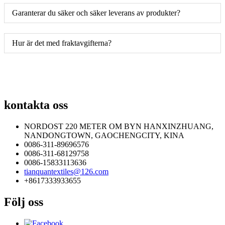
Garanterar du säker och säker leverans av produkter?
Hur är det med fraktavgifterna?
kontakta oss
NORDOST 220 METER OM BYN HANXINZHUANG,
NANDONGTOWN, GAOCHENGCITY, KINA
0086-311-89696576
0086-311-68129758
0086-15833113636
tianquantextiles@126.com
+8617333933655
Följ oss