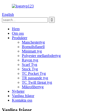
English
Hem
Om oss
Produkter
Manchestertyg
Bomullsflanell
Minimatt tyg
Polyester mellanfodertyg
Rayon tyg
Scarf Tyg
Stock Tyg
TC Pocket Tyg
TR passande tyg
TC Twill färgat tyg
Mikrofibertyg
Nyheter
Vanliga frågor
Kontakta oss
Vanliga frågor