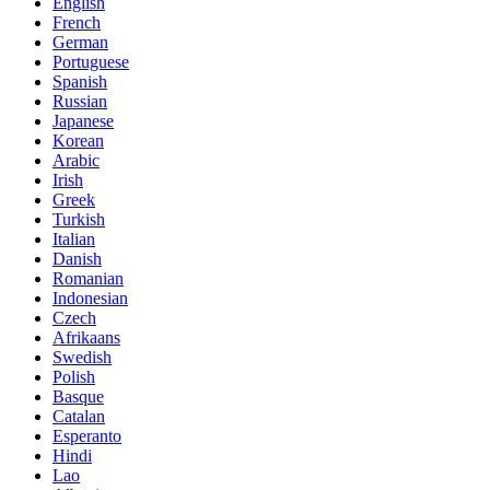
English
French
German
Portuguese
Spanish
Russian
Japanese
Korean
Arabic
Irish
Greek
Turkish
Italian
Danish
Romanian
Indonesian
Czech
Afrikaans
Swedish
Polish
Basque
Catalan
Esperanto
Hindi
Lao